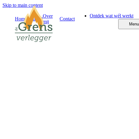
Skip to main content
Ontdek wat wél werkt
Over
Home
Aanbod
Contact
mij
Menu
Maak je aanvraag compleet
Hoi
, Bedankt voor je aanvraag van het e-book
Pak de regie teru
Het e-book is onderweg naar je mailbox. In dit e-book ontdek je ho
Om je aanvraag goed te kunnen verwerken, heb ik nog een paar kort